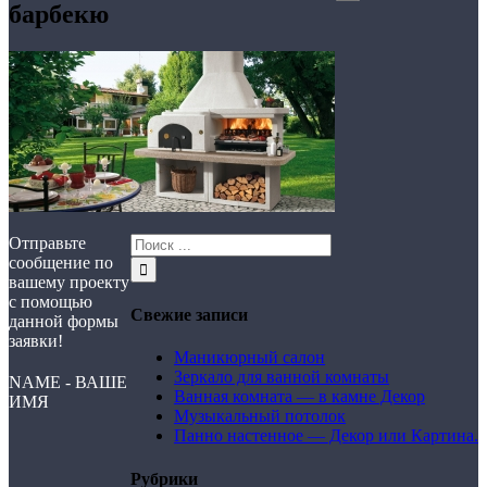
барбекю
Отправьте
сообщение по
вашему проекту
с помощью
Свежие записи
данной формы
заявки!
Маникюрный салон
Зеркало для ванной комнаты
NAME - ВАШЕ
Ванная комната — в камне Декор
ИМЯ
Музыкальный потолок
Панно настенное — Декор или Картина.
Рубрики