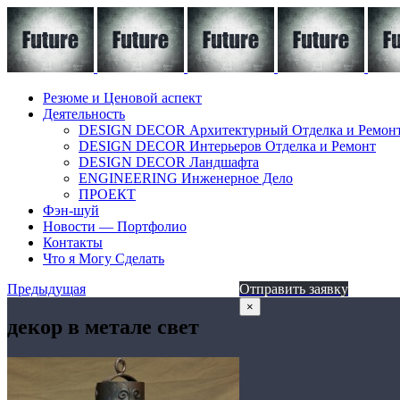
Резюме и Ценовой аспект
Деятельность
DESIGN DECOR Архитектурный Отделка и Ремон
DESIGN DECOR Интерьеров Отделка и Ремонт
DESIGN DECOR Ландшафта
ENGINEERING Инженерное Дело
ПРОЕКТ
Фэн-шуй
Новости — Портфолио
Контакты
Что я Могу Сделать
Предыдущая
Отправить заявку
×
декор в метале свет