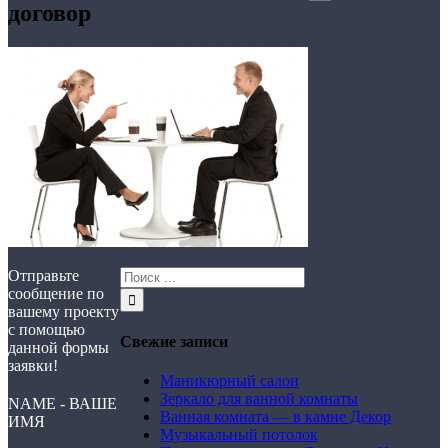
договор
Отправьте
сообщение по
вашему проекту
с помощью
Свежие записи
данной формы
заявки!
Маникюрный салон
Зеркало для ванной комнаты
NAME - ВАШЕ
Ванная комната — в камне Декор
ИМЯ
Музыкальный потолок