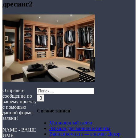
дресинг2
Отправьте
сообщение по
вашему проекту
с помощью
Свежие записи
данной формы
заявки!
Маникюрный салон
Зеркало для ванной комнаты
NAME - ВАШЕ
Ванная комната — в камне Декор
ИМЯ