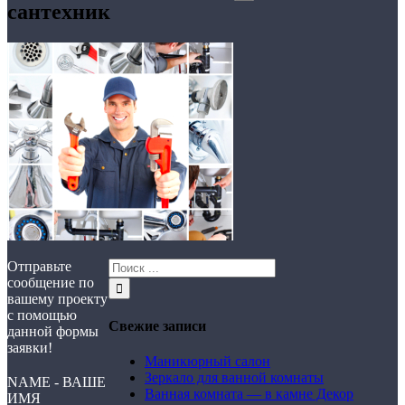
сантехник
Отправьте
сообщение по
вашему проекту
с помощью
Свежие записи
данной формы
заявки!
Маникюрный салон
Зеркало для ванной комнаты
NAME - ВАШЕ
Ванная комната — в камне Декор
ИМЯ