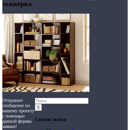
этажерка
Отправьте
сообщение по
вашему проекту
с помощью
Свежие записи
данной формы
заявки!