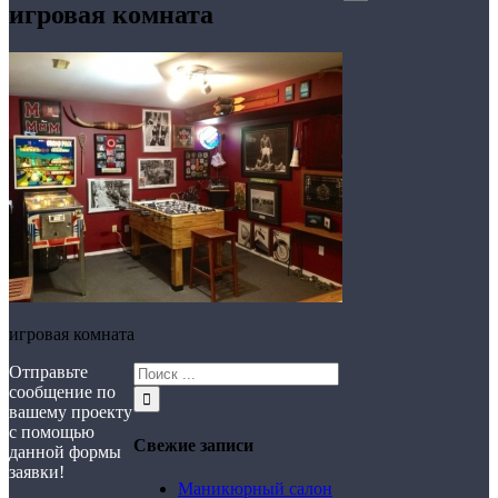
игровая комната
игровая комната
Отправьте
сообщение по
вашему проекту
с помощью
Свежие записи
данной формы
заявки!
Маникюрный салон