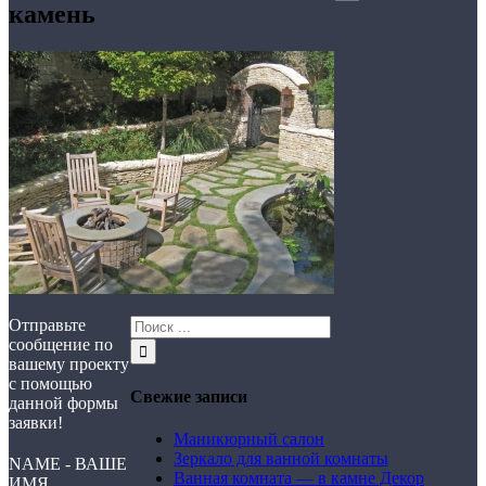
камень
Отправьте
сообщение по
вашему проекту
с помощью
Свежие записи
данной формы
заявки!
Маникюрный салон
Зеркало для ванной комнаты
NAME - ВАШЕ
Ванная комната — в камне Декор
ИМЯ