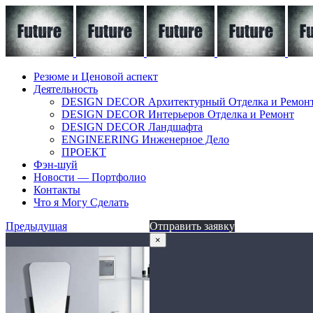
Резюме и Ценовой аспект
Деятельность
DESIGN DECOR Архитектурный Отделка и Ремон
DESIGN DECOR Интерьеров Отделка и Ремонт
DESIGN DECOR Ландшафта
ENGINEERING Инженерное Дело
ПРОЕКТ
Фэн-шуй
Новости — Портфолио
Контакты
Что я Могу Сделать
Предыдущая
Отправить заявку
×