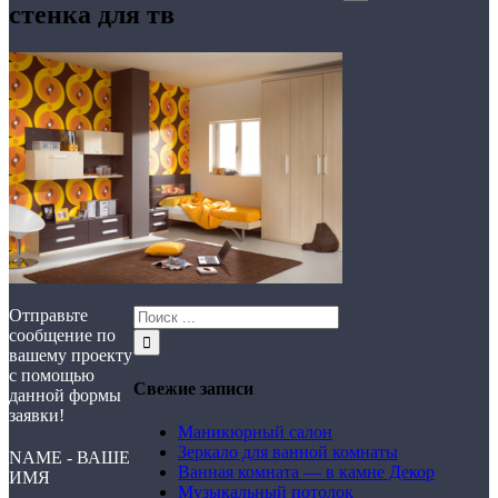
стенка для тв
Отправьте
сообщение по
вашему проекту
с помощью
Свежие записи
данной формы
заявки!
Маникюрный салон
Зеркало для ванной комнаты
NAME - ВАШЕ
Ванная комната — в камне Декор
ИМЯ
Музыкальный потолок