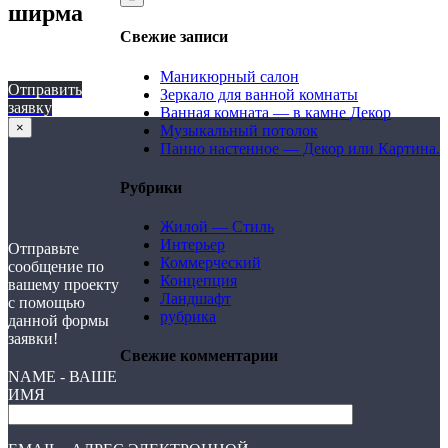
ширма
Свежие записи
Маникюрный салон
Отправить
Зеркало для ванной комнаты
заявку
Ванная комната — в камне Декор
×
Музыкальный потолок
Панно настенное — Декор или Картина.
Рубрики
Жилой — Стиль
Интерьер
Отправьте
Коммерческий
сообщение по
Концепция
вашему проекту
Ландшафт
с помощью
рубрика
данной формы
заявки!
Свежие комментарии
NAME - ВАШЕ
ИМЯ