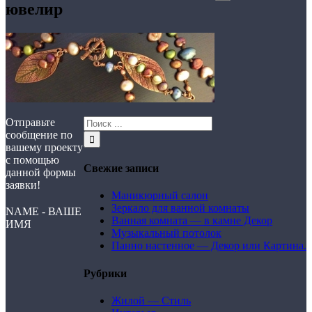
ювелир
Отправьте
сообщение по
вашему проекту
с помощью
Свежие записи
данной формы
заявки!
Маникюрный салон
Зеркало для ванной комнаты
NAME - ВАШЕ
Ванная комната — в камне Декор
ИМЯ
Музыкальный потолок
Панно настенное — Декор или Картина.
Рубрики
Жилой — Стиль