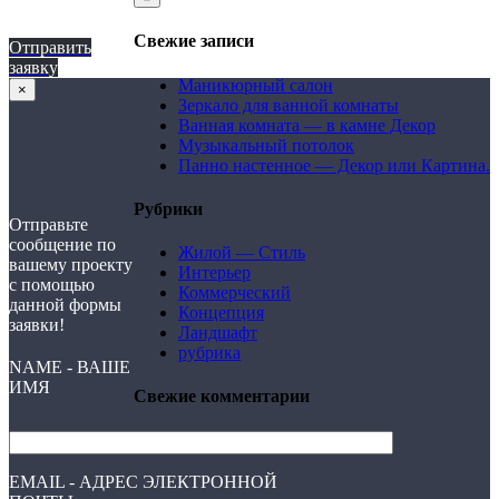
Свежие записи
Отправить
заявку
Маникюрный салон
×
Зеркало для ванной комнаты
Ванная комната — в камне Декор
Музыкальный потолок
Панно настенное — Декор или Картина.
Рубрики
Отправьте
сообщение по
Жилой — Стиль
вашему проекту
Интерьер
с помощью
Коммерческий
данной формы
Концепция
заявки!
Ландшафт
рубрика
NAME - ВАШЕ
ИМЯ
Свежие комментарии
EMAIL - АДРЕС ЭЛЕКТРОННОЙ