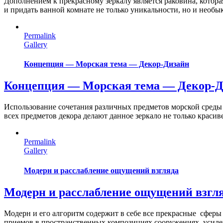
Дополнением к прекрасному зеркалу является раковина, котора
и придать ванной комнате не только уникальности, но и необ
Permalink
Gallery
Концепция — Морская тема — Декор-Дизайн
Концепция — Морская тема — Декор-
Использование сочетания различных предметов морской среды п
всех предметов декора делают данное зеркало не только красиве
Permalink
Gallery
Модерн и расслабление ощущений взгляда
Модерн и расслабление ощущений взгл
Модерн и его алгоритм содержит в себе все прекрасные сферы
приемов в пространственных композициях сооружениях, усилен