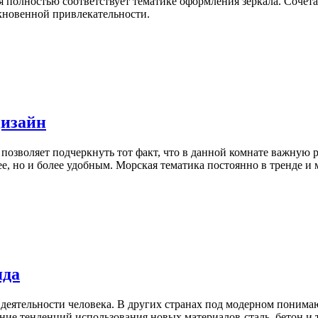
я полностью соответствует тематике оформления зеркала. Сочет
ыкновенной привлекательности.
Дизайн
озволяет подчеркнуть тот факт, что в данной комнате важную р
е, но и более удобным. Морская тематика постоянно в тренде и м
яда
 деятельности человека. В других странах под модерном поним
ие тенденций использования новых материалов-сталь, бетон и т