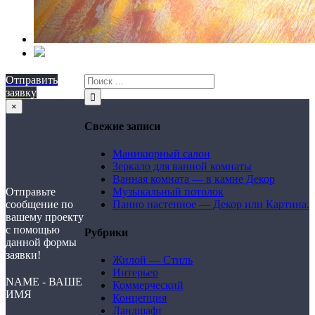
Отправить
заявку
×
Свежие записи
Маникюрный салон
Зеркало для ванной комнаты
Ванная комната — в камне Декор
Отправьте
Музыкальный потолок
сообщение по
Панно настенное — Декор или Картина.
вашему проекту
с помощью
Рубрики
данной формы
заявки!
Жилой — Стиль
Интерьер
NAME - ВАШЕ
Коммерческий
ИМЯ
Концепция
Ландшафт