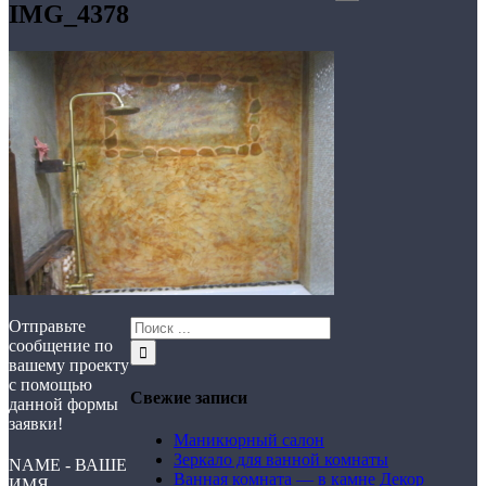
IMG_4378
Отправьте
сообщение по
вашему проекту
с помощью
Свежие записи
данной формы
заявки!
Маникюрный салон
Зеркало для ванной комнаты
NAME - ВАШЕ
Ванная комната — в камне Декор
ИМЯ