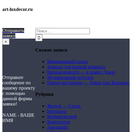
art-luxdecor.ru
Отправить
заявку
×
Свежие записи
Маникюрный салон
Зеркало для ванной комнаты
Ванная комната — в камне Декор
Отправьте
Музыкальный потолок
сообщение по
Панно настенное — Декор или Картина.
вашему проекту
с помощью
Рубрики
данной формы
заявки!
Жилой — Стиль
Интерьер
NAME - ВАШЕ
Коммерческий
ИМЯ
Концепция
Ландшафт