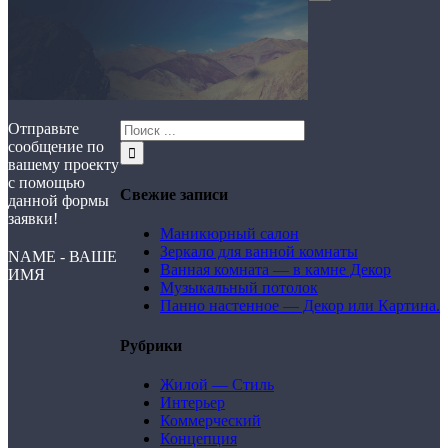
Отправьте
сообщение по
вашему проекту
с помощью
Свежие записи
данной формы
заявки!
Маникюрный салон
Зеркало для ванной комнаты
NAME - ВАШЕ
Ванная комната — в камне Декор
ИМЯ
Музыкальный потолок
Панно настенное — Декор или Картина.
Рубрики
Жилой — Стиль
Интерьер
Коммерческий
Концепция