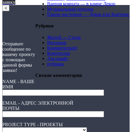
заявку
Ванная комната — в камне Декор
×
Музыкальный потолок
Панно настенное — Декор или Картина.
Рубрики
Жилой — Стиль
Интерьер
Отправьте
Коммерческий
сообщение по
Концепция
вашему проекту
Ландшафт
с помощью
рубрика
данной формы
заявки!
Свежие комментарии
NAME - ВАШЕ
ИМЯ
EMAIL - АДРЕС ЭЛЕКТРОННОЙ
ПОЧТЫ
PROJECT TYPE - ПРОЕКТЫ