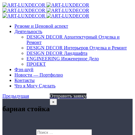
Резюме и Ценовой аспект
Деятельность
DESIGN DECOR Архитектурный Отделка и
Ремонт
DESIGN DECOR Интерьеров Отделка и Ремонт
DESIGN DECOR Ландшафта
ENGINEERING Инженерное Дело
ПРОЕКТ
Фэн-шуй
Новости — Портфолио
Контакты
Что я Могу Сделать
Предыдущая
Отправить заявку
×
барная стойка