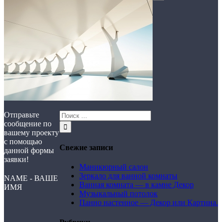
Отправьте
сообщение по
вашему проекту
с помощью
Свежие записи
данной формы
заявки!
Маникюрный салон
Зеркало для ванной комнаты
NAME - ВАШЕ
Ванная комната — в камне Декор
ИМЯ
Музыкальный потолок
Панно настенное — Декор или Картина.