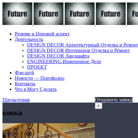
Резюме и Ценовой аспект
Деятельность
DESIGN DECOR Архитектурный Отделка и Ремон
DESIGN DECOR Интерьеров Отделка и Ремонт
DESIGN DECOR Ландшафта
ENGINEERING Инженерное Дело
ПРОЕКТ
Фэн-шуй
Новости — Портфолио
Контакты
Что я Могу Сделать
Предыдущая
Отправить заявку
×
ковка