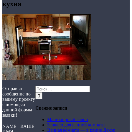
кухня
Отправьте
сообщение по
вашему проекту
с помощью
Свежие записи
данной формы
заявки!
Маникюрный салон
Зеркало для ванной комнаты
NAME - ВАШЕ
Ванная комната — в камне Декор
ИМЯ