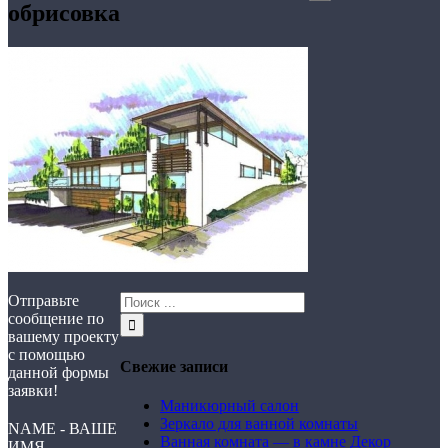
обрисовка
Отправьте
сообщение по
вашему проекту
с помощью
Свежие записи
данной формы
заявки!
Маникюрный салон
Зеркало для ванной комнаты
NAME - ВАШЕ
Ванная комната — в камне Декор
ИМЯ