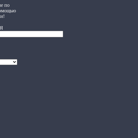
е по
помощью
и!
Я