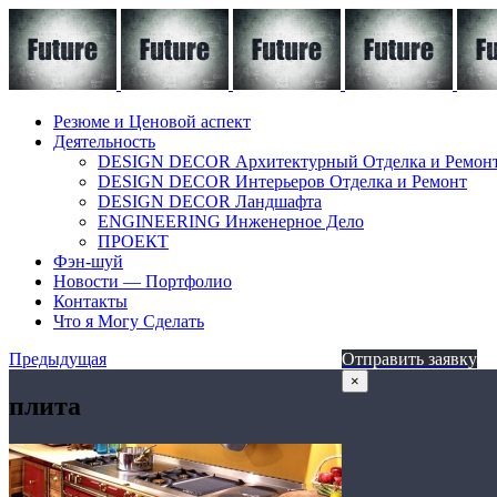
Резюме и Ценовой аспект
Деятельность
DESIGN DECOR Архитектурный Отделка и Ремон
DESIGN DECOR Интерьеров Отделка и Ремонт
DESIGN DECOR Ландшафта
ENGINEERING Инженерное Дело
ПРОЕКТ
Фэн-шуй
Новости — Портфолио
Контакты
Что я Могу Сделать
Предыдущая
Отправить заявку
×
плита