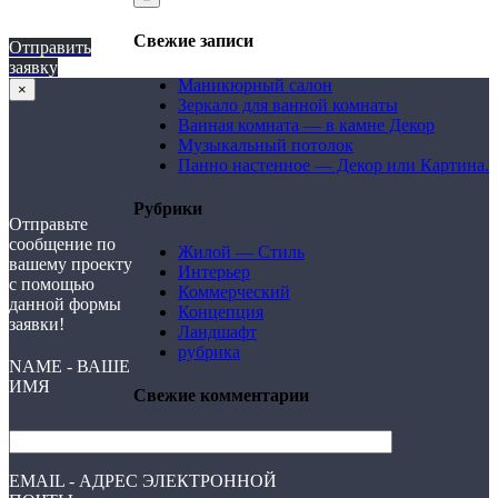
Свежие записи
Отправить
заявку
Маникюрный салон
×
Зеркало для ванной комнаты
Ванная комната — в камне Декор
Музыкальный потолок
Панно настенное — Декор или Картина.
Рубрики
Отправьте
сообщение по
Жилой — Стиль
вашему проекту
Интерьер
с помощью
Коммерческий
данной формы
Концепция
заявки!
Ландшафт
рубрика
NAME - ВАШЕ
ИМЯ
Свежие комментарии
EMAIL - АДРЕС ЭЛЕКТРОННОЙ