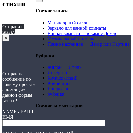
стихии
Свежие записи
Маникюрный салон
Отправить
Зеркало для ванной комнаты
заявку
Ванная комната — в камне Декор
×
Музыкальный потолок
Панно настенное — Декор или Картина.
Рубрики
Жилой — Стиль
Интерьер
Отправьте
Коммерческий
сообщение по
Концепция
вашему проекту
Ландшафт
с помощью
рубрика
данной формы
заявки!
Свежие комментарии
NAME - ВАШЕ
ИМЯ